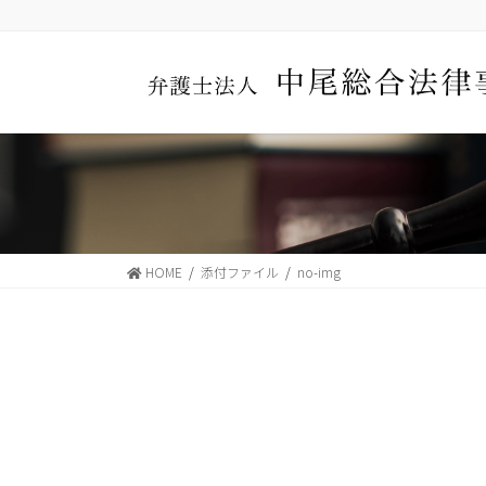
コ
ナ
ン
ビ
テ
ゲ
ン
ー
ツ
シ
に
ョ
移
ン
動
に
移
動
HOME
添付ファイル
no-img