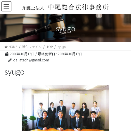
コ
ナ
ン
ビ
テ
ゲ
ン
ー
syugo
ツ
シ
に
ョ
移
ン
動
に
HOME
添付ファイル
TOP
syugo
移
2020年10月17日
/ 最終更新日 :
2020年10月17日
動
daijatech@gmail.com
syugo